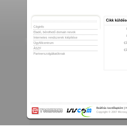
Cikk küldés
Céginfo
Eladó, bérelhető domain nevek
Internetes rendszerek kiépítése
Ügyfélcentrum
C
ÁSZF
C
Partnerszolgáltatóknak
|
Beállítás kezdőlapként
H
Copyright
©
2007 Microsys