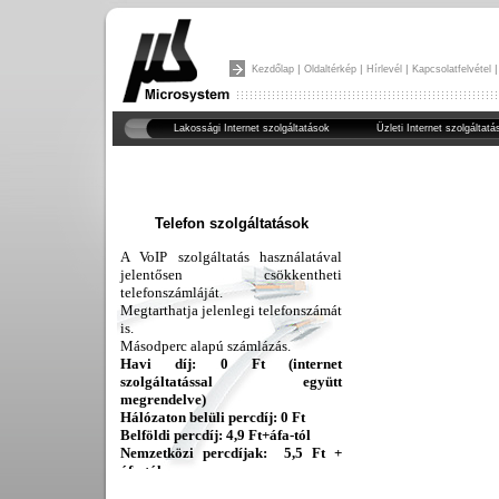
|
|
|
Kezdőlap
Oldaltérkép
Hírlevél
Kapcsolatfelvétel
Lakossági Internet szolgáltatások
Üzleti Internet szolgáltatá
Telefon szolgáltatások
A VoIP szolgáltatás használatával
jelentősen csökkentheti
telefonszámláját.
Megtarthatja jelenlegi telefonszámát
is.
Másodperc alapú számlázás.
Havi díj: 0 Ft (internet
szolgáltatással együtt
megrendelve)
Hálózaton belüli percdíj: 0 Ft
Belföldi percdíj: 4,9 Ft+áfa-tól
Nemzetközi percdíjak: 5,5 Ft +
áfa-tól
bővebben