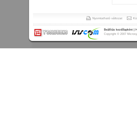
Nyomtatható változat
Kü
|
Beállítás kezdőlapként
H
Copyright
©
2007 Microsys