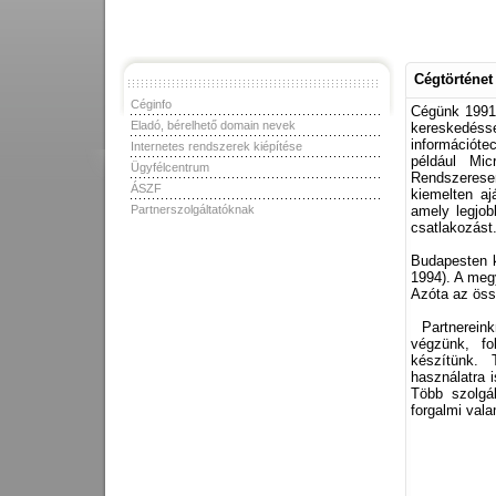
Cégtörténet
Céginfo
Cégünk 1991-
Eladó, bérelhető domain nevek
kereskedéss
információte
Internetes rendszerek kiépítése
például Mic
Ügyfélcentrum
Rendszeresen
ÁSZF
kiemelten aj
Partnerszolgáltatóknak
amely legjob
csatlakozást
Budapesten k
1994). A megy
Azóta az öss
Partnereink
végzünk, fo
készítünk. 
használatra 
Több szolgál
forgalmi val