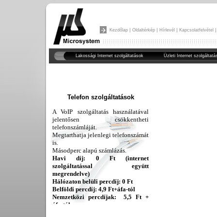
|
|
|
Kezdőlap
Oldaltérkép
Hírlevél
Kapcsolatfelvétel
Lakossági Internet szolgáltatások
Üzleti Internet szolgáltatá
Telefon szolgáltatások
A VoIP szolgáltatás használatával
jelentősen csökkentheti
telefonszámláját.
Megtarthatja jelenlegi telefonszámát
is.
Másodperc alapú számlázás.
Havi díj: 0 Ft (internet
szolgáltatással együtt
megrendelve)
Hálózaton belüli percdíj: 0 Ft
Belföldi percdíj: 4,9 Ft+áfa-tól
Nemzetközi percdíjak: 5,5 Ft +
áfa-tól
bővebben