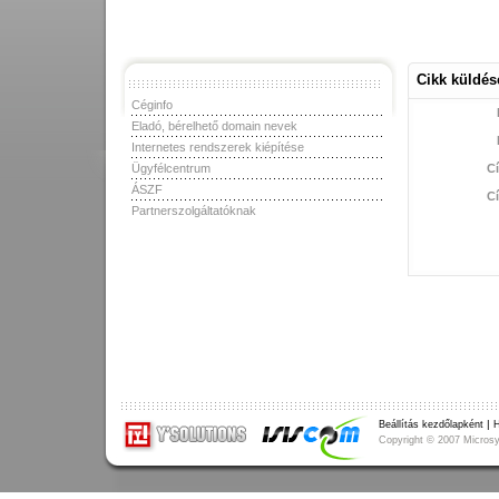
Cikk küldés
Céginfo
Eladó, bérelhető domain nevek
Internetes rendszerek kiépítése
Ügyfélcentrum
C
ÁSZF
C
Partnerszolgáltatóknak
|
Beállítás kezdőlapként
H
Copyright
©
2007 Microsys