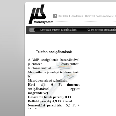
|
|
|
Kezdőlap
Oldaltérkép
Hírlevél
Kapcsolatfelvétel
Lakossági Internet szolgáltatások
Üzleti Internet szolgáltatá
Telefon szolgáltatások
A VoIP szolgáltatás használatával
jelentősen csökkentheti
telefonszámláját.
Megtarthatja jelenlegi telefonszámát
is.
Másodperc alapú számlázás.
Havi díj: 0 Ft (internet
szolgáltatással együtt
megrendelve)
Hálózaton belüli percdíj: 0 Ft
Belföldi percdíj: 4,9 Ft+áfa-tól
Nemzetközi percdíjak: 5,5 Ft +
áfa-tól
bővebben