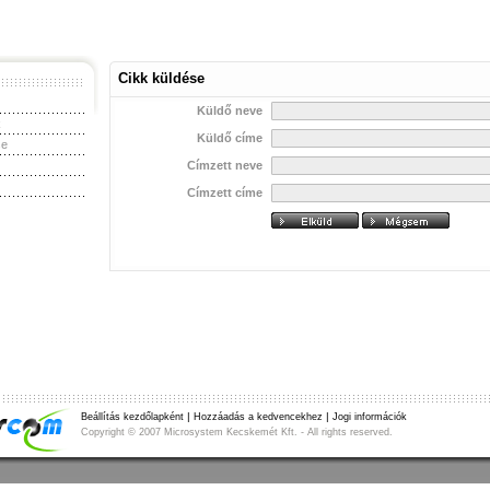
Cikk küldése
Küldő neve
k
Küldő címe
se
Címzett neve
Címzett címe
|
|
Beállítás kezdőlapként
Hozzáadás a kedvencekhez
Jogi információk
Copyright
©
2007 Microsystem Kecskemét Kft. - All rights reserved.