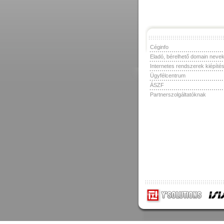
Céginfo
Eladó, bérelhető domain neve
Internetes rendszerek kiépíté
Ügyfélcentrum
ÁSZF
Partnerszolgáltatóknak