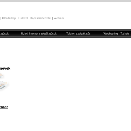
|
|
|
|
Oldaltérkép
Hírlevél
Kapcsolatfelvétel
Webmail
tatások
Üzleti Internet szolgáltatások
Telefon szolgáltatás
Webhosting - Tárhely
 nevek
ebben