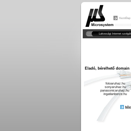
Kezdőlap
Lakossági Internet szolgál
Eladó, bérelhető domain
fotoaruhaz.hu
sonyaruhaz.hu
panasonicaruhaz.hu
ingatlanborze.hu
bőv